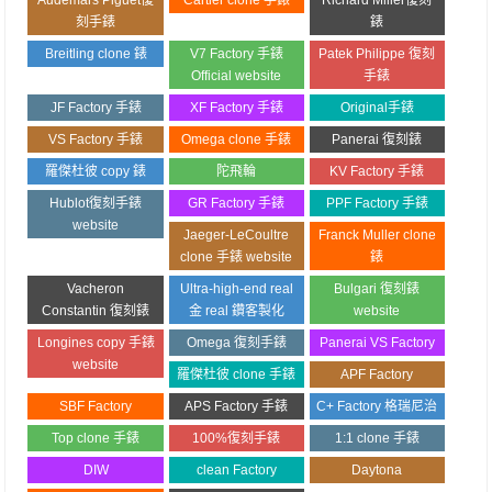
刻手錶
錶
Breitling clone 錶
V7 Factory 手錶
Patek Philippe 復刻
Official website
手錶
JF Factory 手錶
XF Factory 手錶
Original手錶
VS Factory 手錶
Omega clone 手錶
Panerai 復刻錶
羅傑杜彼 copy 錶
陀飛輪
KV Factory 手錶
Hublot復刻手錶
GR Factory 手錶
PPF Factory 手錶
website
Jaeger-LeCoultre
Franck Muller clone
clone 手錶 website
錶
Vacheron
Ultra-high-end real
Bulgari 復刻錶
Constantin 復刻錶
金 real 鑽客製化
website
Longines copy 手錶
Omega 復刻手錶
Panerai VS Factory
website
羅傑杜彼 clone 手錶
APF Factory
SBF Factory
APS Factory 手錶
C+ Factory 格瑞尼治
Top clone 手錶
100%復刻手錶
1:1 clone 手錶
DIW
clean Factory
Daytona