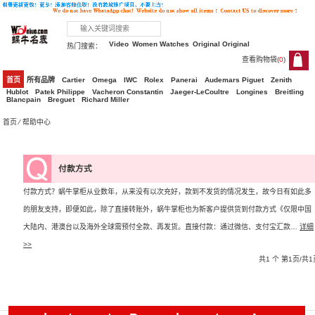
Video
Women Watches
Original Original
热门搜索：
查看购物袋(
0
)
0
首页
所有品牌
Cartier
Omega
IWC
Rolex
Panerai
Audemars Piguet
Zenith
Hublot
Patek Philippe
Vacheron Constantin
Jaeger-LeCoultre
Longines
Breitling
Blancpain
Breguet
Richard Miller
首页
⁄ 帮助中心
付款方式
付款方式？蜗牛掌柜从业数年，从来没有以次充好，款到不发货的情况发生，故今日有如此多
的朋友支持，即便如此，除了直接转账外，蜗牛掌柜也为新客户提供货到付款方式《仅限中国
大陆内、港澳台以及海外全球需预付全款、再发货。直接付款：通过微信、支付宝汇款…
详細
>>
共1 个 第1页/共1