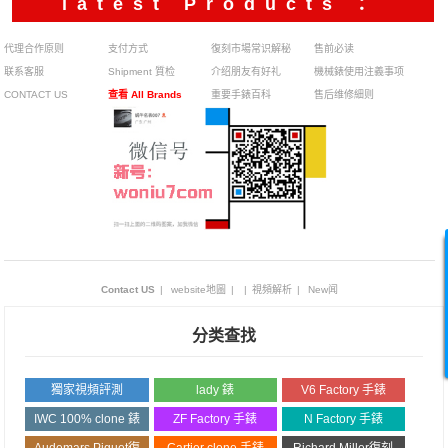
latest Products ：
代理合作原则
支付方式
復刻市場常识解秘
售前必读
联系客服
Shipment 質检
介绍朋友有好礼
機械錶使用注義事项
CONTACT US
查看 All Brands
重要手錶百科
售后维修細则
Contact US
|
website地圖
|
|
視頻解析
|
New闻
分类查找
獨家視頻評測
lady 錶
V6 Factory 手錶
IWC 100% clone 錶
ZF Factory 手錶
N Factory 手錶
Audemars Piguet復
Cartier clone 手錶
Richard Miller復刻