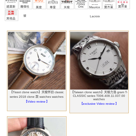
Friday
Droz
Muller
姆
諾莫斯
羅傑杜
Oris
寶齐莱
美度
尊皇
天梭
Maurice
寶齐莱
彼
Lacroix
其他品
牌
【Tissot clone watch】天梭怀旧 classic
【Taiwan clone watch】天梭力洛 gram T-
CLASSIC series T006.408.11.037.00
series 2018 clone 款 watches watches
watches
【Video review 】
【exclusive Video review 】