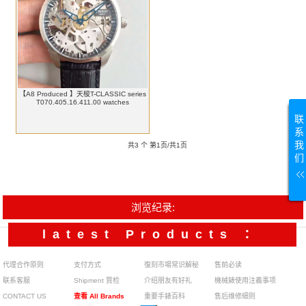
【A8 Produced 】天梭T-CLASSIC series
T070.405.16.411.00 watches
联
系
我
共3 个 第1页/共1页
们
浏览纪录:
latest Products ：
代理合作原则
支付方式
復刻市場常识解秘
售前必读
联系客服
Shipment 質检
介绍朋友有好礼
機械錶使用注義事项
CONTACT US
查看 All Brands
重要手錶百科
售后维修細则